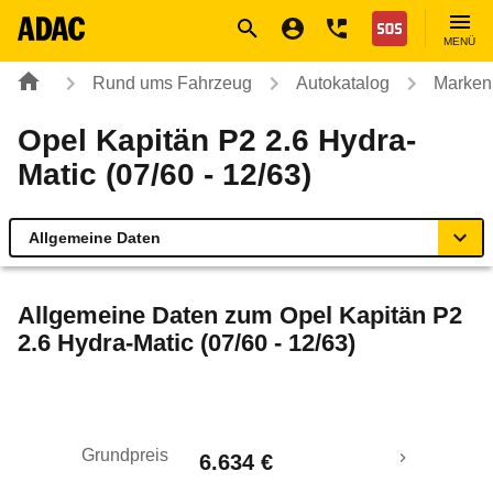
Navigation
Suche
Seiteninhalt
Fußzeile
Nothilfe
MENÜ
Rund ums Fahrzeug
Autokatalog
Marken
Opel Kapitän P2 2.6 Hydra-
Matic (07/60 - 12/63)
Allgemeine Daten
Allgemeine Daten
Allgemeine Daten zum
Opel Kapitän P2
2.6 Hydra-Matic (07/60 - 12/63)
Technische Daten
Laufende Kosten
Grundpreis
6.634 €
Rückrufe & Mängel