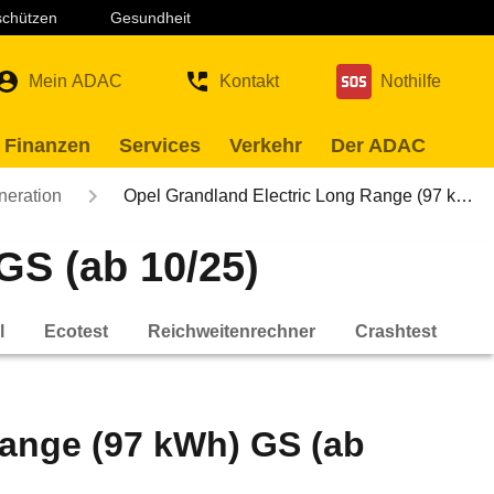
 schützen
Gesundheit
Mein ADAC
Kontakt
Nothilfe
 Finanzen
Services
Verkehr
Der ADAC
neration
Opel Grandland Electric Long Range (97 k…
GS (ab 10/25)
l
Ecotest
Reichweitenrechner
Crashtest
Range (97 kWh) GS (ab