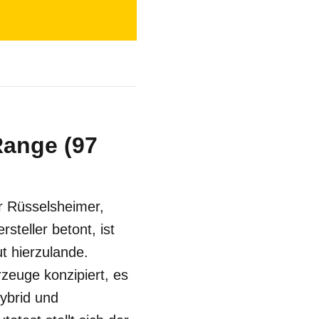
Range (97
r Rüsselsheimer,
steller betont, ist
 hierzulande.
hrzeuge konzipiert, es
ybrid und