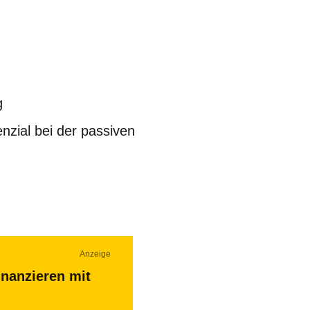
g
zial bei der passiven
Anzeige
inanzieren mit