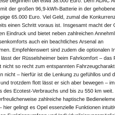
Preise beginnen bei etwa 38.000 Euro. Dem ADAC Aut
it der großen 96,9-kWh-Batterie in der gehobenen
pige 65.000 Euro. Viel Geld, zumal die Konkurrenz 
its einen Schritt voraus ist. Insgesamt macht der
en Eindruck und bietet neben zahlreichen Annehmli
senkomforts auch ein beachtliches Arsenal an
men. Empfehlenswert sind zudem die optionalen In
lässt der Rüsselsheimer beim Fahrkomfort – das Fa
 nicht so recht zum entspannten Fahrzeugcharakte
 nicht – hierfür ist die Lenkung zu gefühllos und 
und trotzdem flott lässt er sich aber bewegen – im
 des Ecotest-Verbrauchs und bis zu 550 km weit
rfreulicherweise zahlreiche haptische Bedieneleme
 hier gelingt es Opel essenzielle Funktionen intuit