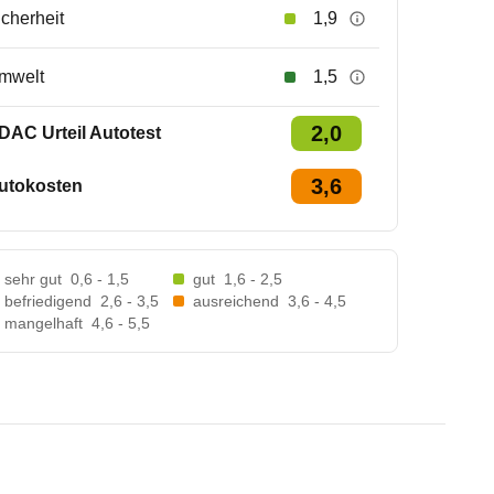
icherheit
1,9
mwelt
1,5
2,0
DAC Urteil Autotest
3,6
utokosten
sehr gut
0,6 - 1,5
gut
1,6 - 2,5
befriedigend
2,6 - 3,5
ausreichend
3,6 - 4,5
mangelhaft
4,6 - 5,5