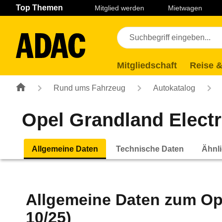
Navigation
Suche
Seiteninhalt
Fußzeile
Top Themen
Mitglied werden
Mietwagen
Mitgliedschaft
Reise &
Rund ums Fahrzeug
Autokatalog
Opel Grandland Electr
Allgemeine Daten
Technische Daten
Ähnli
Allgemeine Daten zum
Op
10/25)