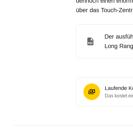
dennoch einen enorme
über das Touch-Zentra
Der ausfüh
Long Rang
Laufende K
Das kostet e