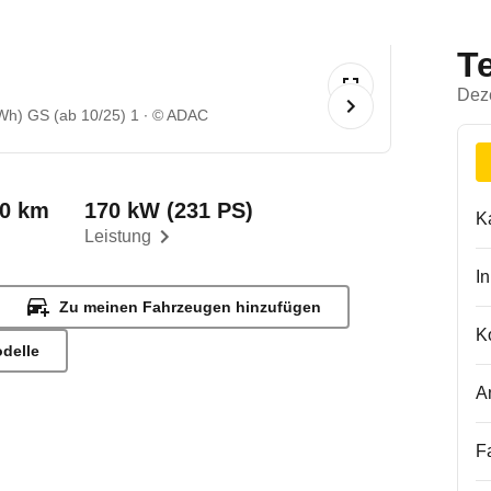
T
Dez
Wh) GS (ab 10/25) 1
© ADAC
00 km
170 kW (231 PS)
K
Leistung
I
Zu meinen Fahrzeugen hinzufügen
K
odelle
A
F