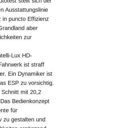
otest stellt sich der
 Ausstattungslinie
in puncto Effizienz
 Grandland aber
chkeiten zur
telli-Lux HD-
hrwerk ist straff
r. Ein Dynamiker ist
das ESP zu vorsichtig.
 Schnitt mit 20,2
. Das Bedienkonzept
nte für
iv zu gestalten und