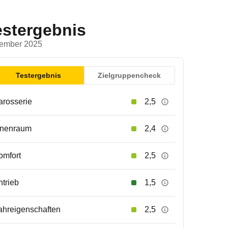
estergebnis
ember 2025
Testergebnis
Zielgruppencheck
arosserie
2,5
nnenraum
2,4
omfort
2,5
ntrieb
1,5
ahreigenschaften
2,5