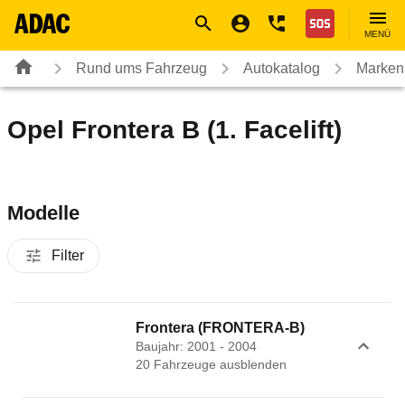
Navigation
Suche
Seiteninhalt
Fußzeile
Nothilfe
MENÜ
Rund ums Fahrzeug
Autokatalog
Marken
Opel Frontera B (1. Facelift)
Modelle
Filter
Frontera (FRONTERA-B)
Baujahr: 2001 - 2004
20
Fahrzeug
e
ausblenden