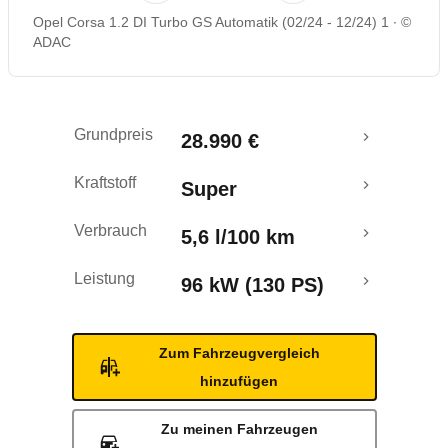
Opel Corsa 1.2 DI Turbo GS Automatik (02/24 - 12/24) 1
©
Rückrufe & Mängel
ADAC
Grundpreis
28.990 €
Kraftstoff
Super
Verbrauch
5,6 l/100 km
Leistung
96 kW (130 PS)
Zum Fahrzeugvergleich
hinzufügen
Zu meinen Fahrzeugen