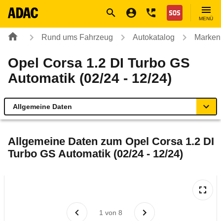
Navigation
Suche
Seiteninhalt
Fußzeile
Nothilfe
MENÜ
Rund ums Fahrzeug
Autokatalog
Marken
Opel Corsa 1.2 DI Turbo GS
Automatik (02/24 - 12/24)
Allgemeine Daten
Allgemeine Daten
Allgemeine Daten zum
Opel Corsa 1.2 DI
Turbo GS Automatik (02/24 - 12/24)
Technische Daten
Ähnliche Autotests
Laufende Kosten
1
von
8