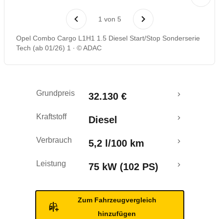
Rückrufe & Mängel
1
von
5
Opel Combo Cargo L1H1 1.5 Diesel Start/Stop Sonderserie
Tech (ab 01/26) 1
© ADAC
Grundpreis
32.130 €
Kraftstoff
Diesel
Verbrauch
5,2 l/100 km
Leistung
75 kW (102 PS)
Zum Fahrzeugvergleich
hinzufügen