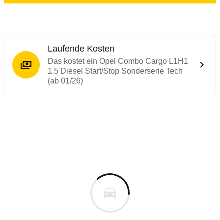
Laufende Kosten
Das kostet ein Opel Combo Cargo L1H1
1.5 Diesel Start/Stop Sonderserie Tech
(ab 01/26)
Laufende Kosten
Rückrufe & Mängel des Opel Combo
Technische Daten des
Opel Combo Cargo L
Individuelle Berechnung
Berechnung
€
Alle Rückrufe
is
32.725 €
Fahrzeugpreis
Hier können Sie sich zu den Rückrufen des Fahrzeuges 
0 km