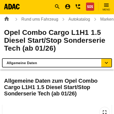
Navigation
Suche
Seiteninhalt
Fußzeile
Nothilfe
MENÜ
Rund ums Fahrzeug
Autokatalog
Marken
Opel Combo Cargo L1H1 1.5
Diesel Start/Stop Sonderserie
Tech (ab 01/26)
Allgemeine Daten
Allgemeine Daten
Allgemeine Daten zum
Opel Combo
Cargo L1H1 1.5 Diesel Start/Stop
Technische Daten
Sonderserie Tech (ab 01/26)
Laufende Kosten