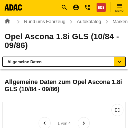
Navigation
Suche
Seiteninhalt
Fußzeile
Nothilfe
MENÜ
Rund ums Fahrzeug
Autokatalog
Marken
Opel Ascona 1.8i GLS (10/84 -
09/86)
Allgemeine Daten
Allgemeine Daten
Allgemeine Daten zum
Opel Ascona 1.8i
GLS (10/84 - 09/86)
Technische Daten
Laufende Kosten
Rückrufe & Mängel
1
von
4