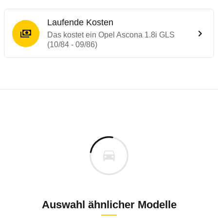
Laufende Kosten
Das kostet ein Opel Ascona 1.8i GLS
(10/84 - 09/86)
Laufende Kosten
Rückrufe & Mängel des Opel Ascona
Technische Daten des
Opel Ascona 1.8i G
Individuelle Berechnung
Berechnung
€
Keine gemeldeten Mängel
is
k.A.
Fahrzeugpreis
Aktuell liegen uns keine Informationen zu Mängeln vo
h
Zur Mängelmeldung
Haltedauer
5 PS)
Auswahl ähnlicher Modelle