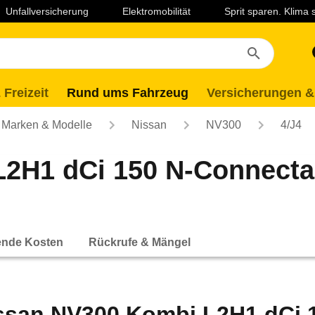
Unfallversicherung
Elektromobilität
Sprit sparen. Klima
 Freizeit
Rund ums Fahrzeug
Versicherungen &
Marken & Modelle
Nissan
NV300
4/J4
2H1 dCi 150 N-Connecta D
ende Kosten
Rückrufe & Mängel
ssan NV300 Kombi L2H1 dCi 