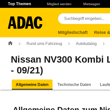
Navigation
Suche
Seiteninhalt
Fußzeile
Top Themen
Mitglied werden
Mietwagen
Mitgliedschaft
Reise &
Rund ums Fahrzeug
Autokatalog
Nissan NV300 Kombi L
- 09/21)
Allgemeine Daten
Technische Daten
Lauf
Allgemeine Daten zum
Ni