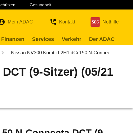
 schützen
Gesundheit
Mein ADAC
Kontakt
Nothilfe
 Finanzen
Services
Verkehr
Der ADAC
Nissan NV300 Kombi L2H1 dCi 150 N-Connec…
CT (9-Sitzer) (05/21
150 N-Connecta DCT (9-