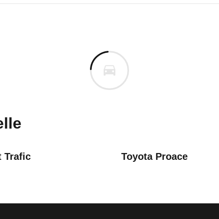
an NV300
n NV300 Kombi L2H1 dCi 150 N
m
n vor. Lassen Sie uns gerne wissen, wenn Sie Pro
lle
 Trafic
Toyota Proace