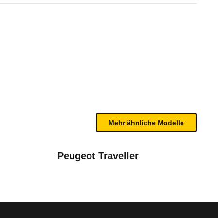
-Connecta DCT (9-Sitzer) (05
bleme mit Ihrem Fahrzeug haben. Ihre Meldungen w
Mehr ähnliche Modelle
Peugeot Traveller