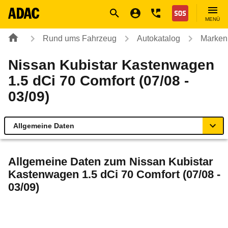
Navigation
Suche
Seiteninhalt
Fußzeile
Nothilfe
MENÜ
Rund ums Fahrzeug
Autokatalog
Marken
Nissan Kubistar Kastenwagen
1.5 dCi 70 Comfort (07/08 -
03/09)
Allgemeine Daten
Allgemeine Daten
Allgemeine Daten zum
Nissan Kubistar
Kastenwagen 1.5 dCi 70 Comfort (07/08 -
Technische Daten
03/09)
Laufende Kosten