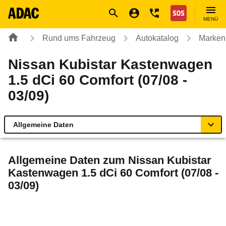
Navigation
Suche
Seiteninhalt
Fußzeile
Nothilfe
MENÜ
Rund ums Fahrzeug
Autokatalog
Marken
Nissan Kubistar Kastenwagen
1.5 dCi 60 Comfort (07/08 -
03/09)
Allgemeine Daten
Allgemeine Daten
Allgemeine Daten zum
Nissan Kubistar
Kastenwagen 1.5 dCi 60 Comfort (07/08 -
Technische Daten
03/09)
Laufende Kosten