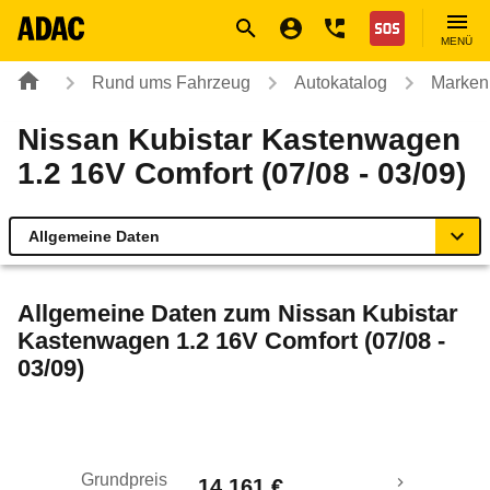
Navigation
Suche
Seiteninhalt
Fußzeile
Nothilfe
MENÜ
Rund ums Fahrzeug
Autokatalog
Marken
Nissan Kubistar Kastenwagen
1.2 16V Comfort (07/08 - 03/09)
Allgemeine Daten
Allgemeine Daten
Allgemeine Daten zum
Nissan Kubistar
Kastenwagen 1.2 16V Comfort (07/08 -
Technische Daten
03/09)
Laufende Kosten
Rückrufe & Mängel
Grundpreis
14.161 €