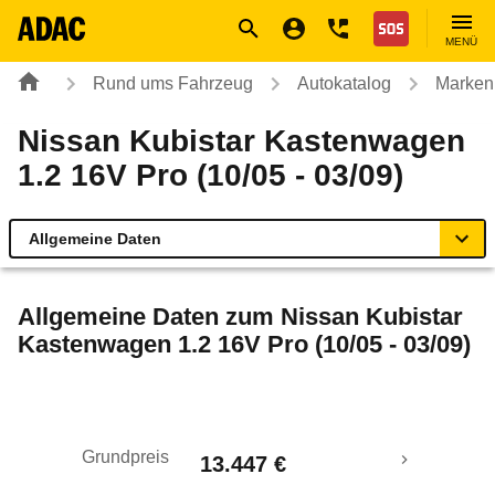
Navigation
Suche
Seiteninhalt
Fußzeile
Nothilfe
MENÜ
Rund ums Fahrzeug
Autokatalog
Marken
Nissan Kubistar Kastenwagen
1.2 16V Pro (10/05 - 03/09)
Allgemeine Daten
Allgemeine Daten
Allgemeine Daten zum
Nissan Kubistar
Kastenwagen 1.2 16V Pro (10/05 - 03/09)
Technische Daten
Laufende Kosten
Grundpreis
13.447 €
Rückrufe & Mängel