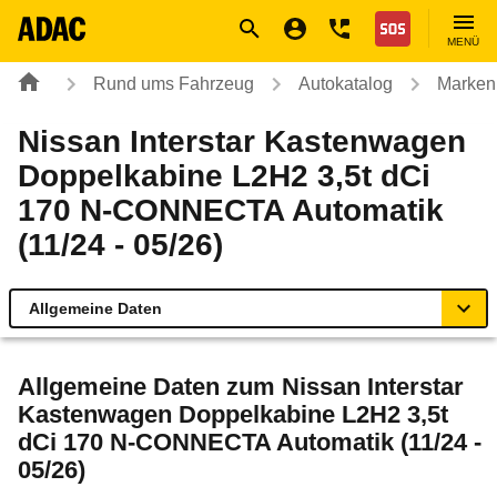
Navigation
Suche
Seiteninhalt
Fußzeile
Nothilfe
MENÜ
Rund ums Fahrzeug
Autokatalog
Marken
Nissan Interstar Kastenwagen
Doppelkabine L2H2 3,5t dCi
170 N-CONNECTA Automatik
(11/24 - 05/26)
Allgemeine Daten
Allgemeine Daten
Allgemeine Daten zum
Nissan Interstar
Kastenwagen Doppelkabine L2H2 3,5t
Technische Daten
dCi 170 N-CONNECTA Automatik (11/24 -
05/26)
Rückrufe & Mängel