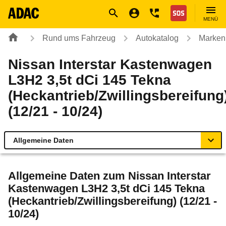
Navigation
Suche
Seiteninhalt
Fußzeile
Nothilfe
MENÜ
Rund ums Fahrzeug
Autokatalog
Marken
Nissan Interstar Kastenwagen
L3H2 3,5t dCi 145 Tekna
(Heckantrieb/Zwillingsbereifung
(12/21 - 10/24)
Allgemeine Daten
Allgemeine Daten
Allgemeine Daten zum
Nissan Interstar
Kastenwagen L3H2 3,5t dCi 145 Tekna
Technische Daten
(Heckantrieb/Zwillingsbereifung) (12/21 -
10/24)
Laufende Kosten