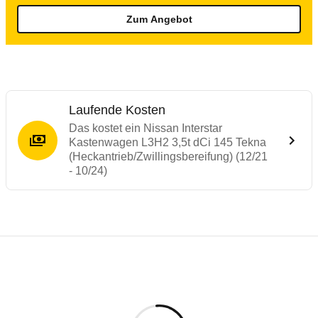
Zum Angebot
Laufende Kosten
Das kostet ein Nissan Interstar
Kastenwagen L3H2 3,5t dCi 145 Tekna
(Heckantrieb/Zwillingsbereifung) (12/21
- 10/24)
Laufende Kosten
Rückrufe & Mängel des Nissan Interstar
Technische Daten des
Nissan Interstar K
Individuelle Berechnung
Berechnung