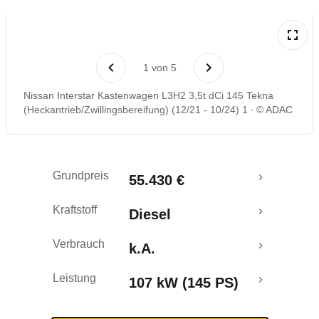
Rückrufe & Mängel
1
von
5
Nissan Interstar Kastenwagen L3H2 3,5t dCi 145 Tekna
(Heckantrieb/Zwillingsbereifung) (12/21 - 10/24) 1
© ADAC
Grundpreis
55.430 €
Kraftstoff
Diesel
Verbrauch
k.A.
Leistung
107 kW (145 PS)