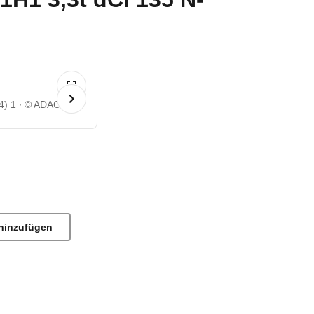
4) 1
© ADAC
hinzufügen