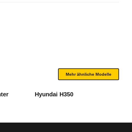
1 3,3t dCi 135 N-CONNECTA (1
bleme mit Ihrem Fahrzeug haben. Ihre Meldungen w
Mehr ähnliche Modelle
ter
Hyundai H350