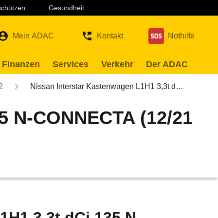
 schützen
Gesundheit
Mein ADAC
Kontakt
Nothilfe
 Finanzen
Services
Verkehr
Der ADAC
2
Nissan Interstar Kastenwagen L1H1 3,3t d…
135 N-CONNECTA (12/21
1H1 3,3t dCi 135 N-