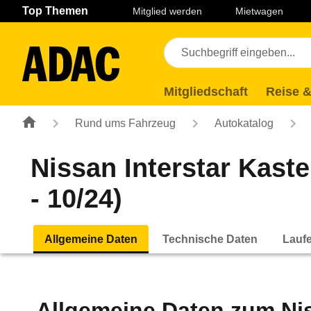
Navigation
Suche
Seiteninhalt
Fußzeile
Top Themen
Mitglied werden
Mietwagen
Mitgliedschaft
Reise &
Rund ums Fahrzeug
Autokatalog
Nissan Interstar Kas
- 10/24)
Allgemeine Daten
Technische Daten
Lauf
Allgemeine Daten zum
Ni