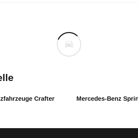
n Interstar
n Interstar Kastenwagen L1H
n vor. Lassen Sie uns gerne wissen, wenn Sie Pro
lle
zfahrzeuge Crafter
Mercedes-Benz Sprin