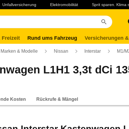
Unfallversicherung
Elektromobilität
Sprit sparen. Klima
 Freizeit
Rund ums Fahrzeug
Versicherungen &
Marken & Modelle
Nissan
Interstar
M1/M
tenwagen L1H1 3,3t dCi 
ende Kosten
Rückrufe & Mängel
ssan Interstar Kastenwagen L