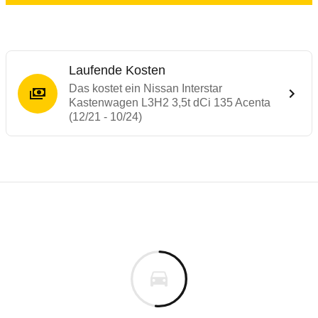
Laufende Kosten
Das kostet ein Nissan Interstar
Kastenwagen L3H2 3,5t dCi 135 Acenta
(12/21 - 10/24)
Laufende Kosten
Rückrufe & Mängel des Nissan Interstar
Technische Daten des
Nissan Interstar K
Individuelle Berechnung
Berechnung
€
Keine gemeldeten Mängel
is
k.A.
Fahrzeugpreis
Aktuell liegen uns keine Informationen zu Mängeln vo