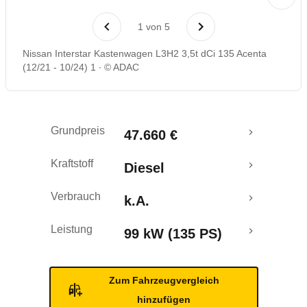
Rückrufe & Mängel
1
von
5
Nissan Interstar Kastenwagen L3H2 3,5t dCi 135 Acenta
(12/21 - 10/24) 1
© ADAC
Grundpreis
47.660 €
Kraftstoff
Diesel
Verbrauch
k.A.
Leistung
99 kW (135 PS)
Zum Fahrzeugvergleich
hinzufügen