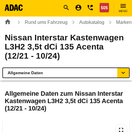
Navigation
Suche
Seiteninhalt
Fußzeile
Nothilfe
MENÜ
Rund ums Fahrzeug
Autokatalog
Marken
Nissan Interstar Kastenwagen
L3H2 3,5t dCi 135 Acenta
(12/21 - 10/24)
Allgemeine Daten
Allgemeine Daten
Allgemeine Daten zum
Nissan Interstar
Kastenwagen L3H2 3,5t dCi 135 Acenta
Technische Daten
(12/21 - 10/24)
Laufende Kosten