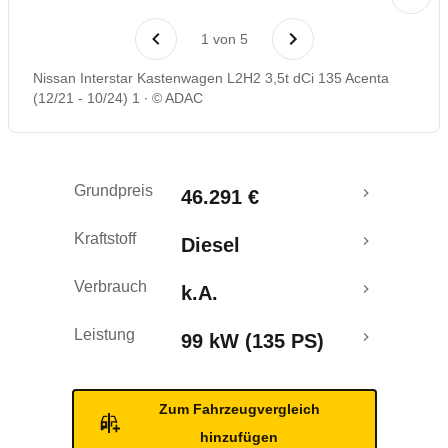
Rückrufe & Mängel
1
von
5
Nissan Interstar Kastenwagen L2H2 3,5t dCi 135 Acenta
(12/21 - 10/24) 1
© ADAC
Grundpreis
46.291 €
Kraftstoff
Diesel
Verbrauch
k.A.
Leistung
99 kW (135 PS)
Zum Fahrzeugvergleich
hinzufügen