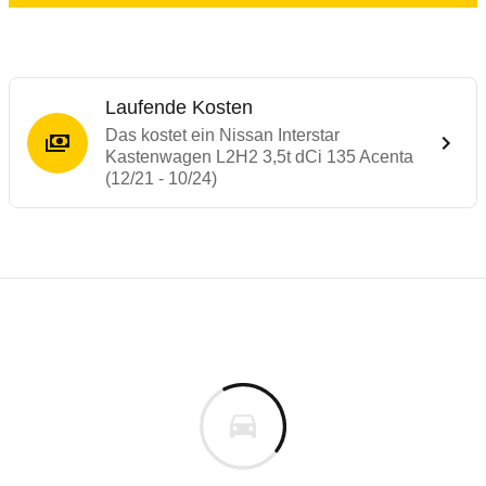
Laufende Kosten
Das kostet ein Nissan Interstar
Kastenwagen L2H2 3,5t dCi 135 Acenta
(12/21 - 10/24)
Laufende Kosten
Rückrufe & Mängel des Nissan Interstar
Technische Daten des
Nissan Interstar K
Individuelle Berechnung
Berechnung
€
Keine gemeldeten Mängel
is
k.A.
Fahrzeugpreis
Aktuell liegen uns keine Informationen zu Mängeln vo