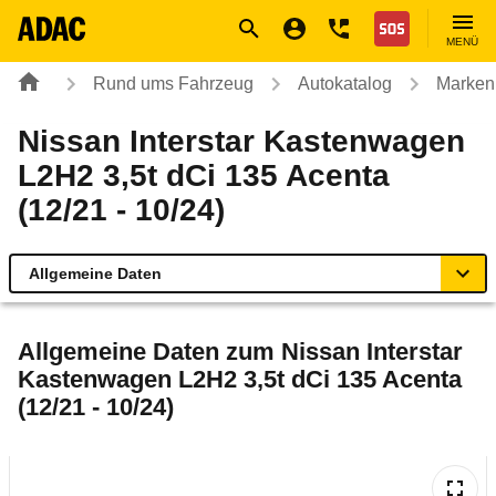
Navigation
Suche
Seiteninhalt
Fußzeile
Nothilfe
MENÜ
Rund ums Fahrzeug
Autokatalog
Marken
Nissan Interstar Kastenwagen
L2H2 3,5t dCi 135 Acenta
(12/21 - 10/24)
Allgemeine Daten
Allgemeine Daten
Allgemeine Daten zum
Nissan Interstar
Kastenwagen L2H2 3,5t dCi 135 Acenta
Technische Daten
(12/21 - 10/24)
Laufende Kosten