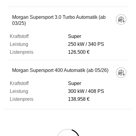
Fahrzeug
Morgan Supersport 3.0 Turbo Automatik (ab
03/25)
Kraftstoff
Super
250 kW
340 PS
126.500 €
Leistung
Morgan Supersport 400 Automatik (ab 05/26)
Listenpreis
Super
300 kW
408 PS
Zum Vergleich hinzufügen
138.958 €