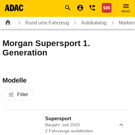
Navigation
Suche
Seiteninhalt
Fußzeile
Nothilfe
MENÜ
Rund ums Fahrzeug
Autokatalog
Marken
Morgan Supersport 1.
Generation
Modelle
Filter
Supersport
Baujahr: seit 2025
2
Fahrzeug
e
ausblenden