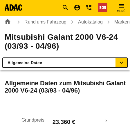
Navigation
Suche
Seiteninhalt
Fußzeile
Nothilfe
MENÜ
Rund ums Fahrzeug
Autokatalog
Marken
Mitsubishi Galant 2000 V6-24
(03/93 - 04/96)
Allgemeine Daten
Allgemeine Daten
Allgemeine Daten zum
Mitsubishi Galant
2000 V6-24 (03/93 - 04/96)
Technische Daten
Laufende Kosten
Grundpreis
23.360 €
Rückrufe & Mängel