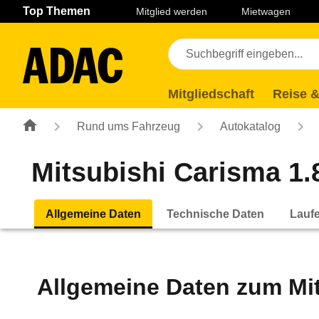
Navigation
Suche
Seiteninhalt
Fußzeile
Top Themen
Mitglied werden
Mietwagen
Mitgliedschaft
Reise &
Rund ums Fahrzeug
Autokatalog
Mitsubishi Carisma 1.8
Allgemeine Daten
Technische Daten
Lauf
Allgemeine Daten zum
Mi