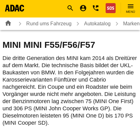
Navigation
Suche
Seiteninhalt
Fußzeile
Nothilfe
MENÜ
Rund ums Fahrzeug
Autokatalog
Marken
MINI MINI F55/F56/F57
Die dritte Generation des MINI kam 2014 als Dreitürer
auf dem Markt. Die technische Basis bildet der UKL-
Baukasten von BMW. In den Folgejahren wurden die
Karosserievarianten Fünftürer und Cabrio
nachgereicht. Ein Coupe und ein Roadster wie beim
Vorgänger wurde nicht mehr angeboten. Die Leistung
der Benzinmotoren lag zwischen 75 (MINI One First)
und 306 PS (MINI John Cooper Works GP). Die
Dieselmotoren leisteten 95 (MINI One D) bis 170 PS
(MINI Cooper SD).