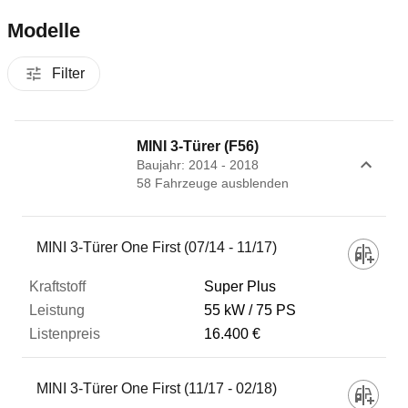
Modelle
Filter
MINI 3-Türer (F56)
Baujahr: 2014 - 2018
58
Fahrzeug
e
ausblenden
Fahrzeug
MINI 3-Türer One First (07/14 - 11/17)
Super Plus
Kraftstoff
55 kW
75 PS
16.400 €
Leistung
MINI 3-Türer One First (11/17 - 02/18)