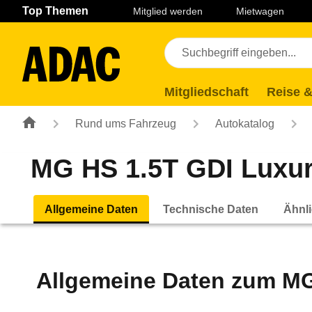
Navigation
Suche
Seiteninhalt
Fußzeile
Top Themen
Mitglied werden
Mietwagen
Mitgliedschaft
Reise &
Rund ums Fahrzeug
Autokatalog
MG HS 1.5T GDI Luxury
Allgemeine Daten
Technische Daten
Ähnli
Allgemeine Daten zum
MG