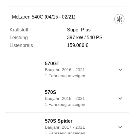
Fahrzeug
McLaren 540C (04/15 - 02/21)
Super Plus
Kraftstoff
397 kW
540 PS
159.086 €
Leistung
570GT
Baujahr: 2016 - 2021
Listenpreis
1
Fahrzeug
anzeigen
570S
Zum Vergleich hinzufügen
Baujahr: 2015 - 2021
1
Fahrzeug
anzeigen
570S Spider
Baujahr: 2017 - 2021
1
Fahrzeug
anzeigen