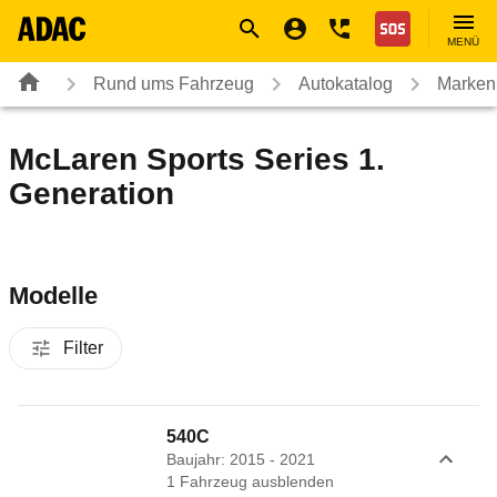
Navigation
Suche
Seiteninhalt
Fußzeile
Nothilfe
MENÜ
Rund ums Fahrzeug
Autokatalog
Marken
McLaren Sports Series 1.
Generation
Modelle
Filter
540C
Baujahr: 2015 - 2021
1
Fahrzeug
ausblenden