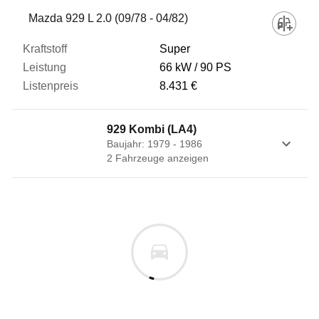
Fahrzeug
Mazda 929 L 2.0 (09/78 - 04/82)
Super
Kraftstoff
66 kW
90 PS
8.431 €
Leistung
929 Kombi (LA4)
Baujahr: 1979 - 1986
Listenpreis
2
Fahrzeug
e
anzeigen
Zum Vergleich hinzufügen