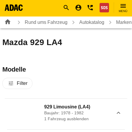
Navigation
Suche
Seiteninhalt
Fußzeile
Nothilfe
MENÜ
Rund ums Fahrzeug
Autokatalog
Marken
Mazda 929 LA4
Modelle
Filter
929 Limousine (LA4)
Baujahr: 1978 - 1982
1
Fahrzeug
ausblenden