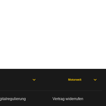
bleme mit Ihrem Fahrzeug haben. Ihre Meldungen w
Motorwelt
rweisen und wo öfter der Pannenhelfer gefragt is
gitalregulierung
Vertrag widerrufen