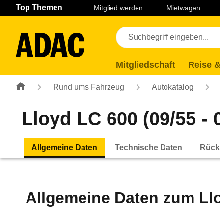
Navigation
Suche
Seiteninhalt
Fußzeile
Top Themen
Mitglied werden
Mietwagen
Mitgliedschaft
Reise &
Rund ums Fahrzeug
Autokatalog
Lloyd LC 600 (09/55 - 
Allgemeine Daten
Technische Daten
Rück
Allgemeine Daten zum
Ll