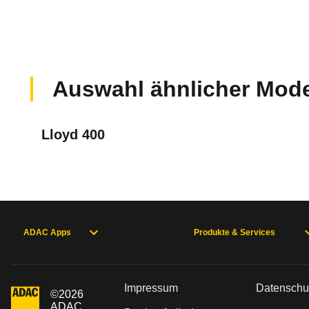
2.035 €
k.A.
14 kW (19 PS)
596 ccm
Keine gemeldeten Mängel
Grundpreis
Verbrauch
Leistung
Hubraum
Aktuell liegen uns keine Informationen zu Mängel
Auswahl ähnlicher Mode
Zur Mängelmeldung
Lloyd 400
Was ist die Pannenstatistik?
ADAC Apps
Produkte & Services
In der ADAC Pannenstatistik sieht man, 
Impressum
Datenschu
mehr zur Pannenstatistik Methode
©
2026
ADAC