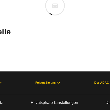
n vor. Lassen Sie uns gerne wissen, wenn Sie Pro
lle
Folgen Sie uns
Der ADAC
welche Fahrzeuge sich im Alltag als zuverlässig e
tz
Privatsphäre-Einstellungen
Di