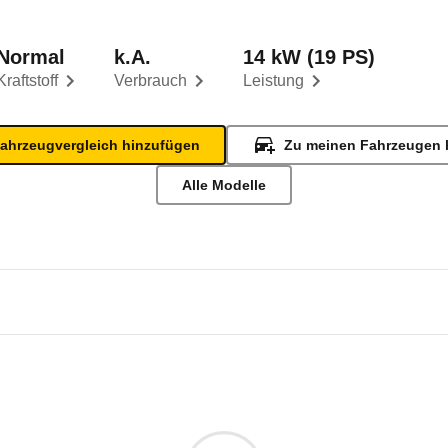
Normal
k.A.
14 kW (19 PS)
Kraftstoff
Verbrauch
Leistung
ahrzeugvergleich hinzufügen
Zu meinen Fahrzeugen 
Alle Modelle
d 600/Alexander
 LC 600 (09/55 - 09/58)