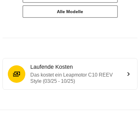
Alle Modelle
Laufende Kosten
Das kostet ein Leapmotor C10 REEV
Style (03/25 - 10/25)
Laufende Kosten
Rückrufe & Mängel des Leapmotor C10
Reichweitenrechner
Crashtest Leapmotor C10
Technische Daten des
Leapmotor C10 REEV
Dieser Rechner ermöglicht es Ihnen, die Reichweite Ih