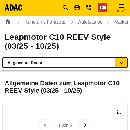
Navigation
Suche
Seiteninhalt
Fußzeile
Nothilfe
MENÜ
Rund ums Fahrzeug
Autokatalog
Marken
Leapmotor C10 REEV Style
(03/25 - 10/25)
Allgemeine Daten
Allgemeine Daten
Allgemeine Daten zum
Leapmotor C10
REEV Style (03/25 - 10/25)
Technische Daten
Laufende Kosten
Rückrufe & Mängel
1
von
5