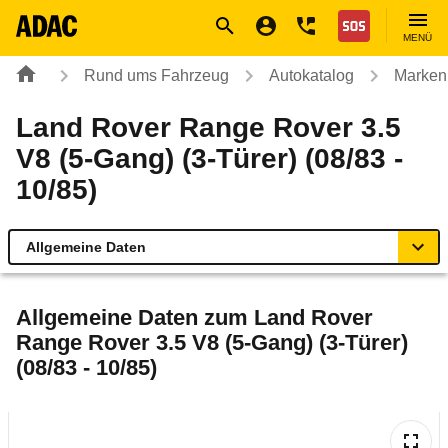
Navigation
Suche
Seiteninhalt
Fußzeile
Nothilfe
MENÜ
Rund ums Fahrzeug
Autokatalog
Marken
Land Rover Range Rover 3.5
V8 (5-Gang) (3-Türer) (08/83 -
10/85)
Allgemeine Daten
Allgemeine Daten
Allgemeine Daten zum
Land Rover
Range Rover 3.5 V8 (5-Gang) (3-Türer)
Technische Daten
(08/83 - 10/85)
Laufende Kosten