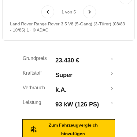
Rückrufe & Mängel
1
von
5
Land Rover Range Rover 3.5 V8 (5-Gang) (3-Türer) (08/83
- 10/85) 1
© ADAC
Grundpreis
23.430 €
Kraftstoff
Super
Verbrauch
k.A.
Leistung
93 kW (126 PS)
Zum Fahrzeugvergleich
hinzufügen