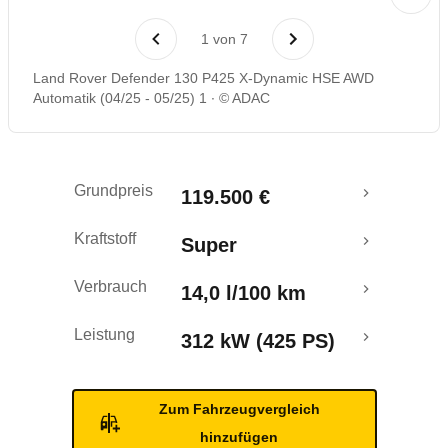
Rückrufe & Mängel
1
von
7
Crashtest
Land Rover Defender 130 P425 X-Dynamic HSE AWD
Automatik (04/25 - 05/25) 1
© ADAC
Grundpreis
119.500 €
Kraftstoff
Super
Verbrauch
14,0 l/100 km
Leistung
312 kW (425 PS)
Zum Fahrzeugvergleich
hinzufügen