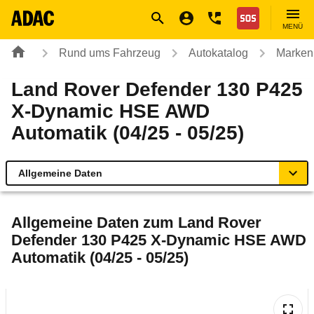
Navigation
Suche
Seiteninhalt
Fußzeile
Nothilfe
MENÜ
Rund ums Fahrzeug
Autokatalog
Marken
Land Rover Defender 130 P425
X-Dynamic HSE AWD
Automatik (04/25 - 05/25)
Allgemeine Daten
Allgemeine Daten
Allgemeine Daten zum
Land Rover
Defender 130 P425 X-Dynamic HSE AWD
Technische Daten
Automatik (04/25 - 05/25)
Laufende Kosten