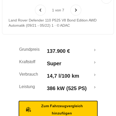
Rückrufe & Mängel
1
von
7
Crashtest
Land Rover Defender 110 P525 V8 Bond Edition AWD
Automatik (09/21 - 05/22) 1
© ADAC
Grundpreis
137.900 €
Kraftstoff
Super
Verbrauch
14,7 l/100 km
Leistung
386 kW (525 PS)
Zum Fahrzeugvergleich
hinzufügen