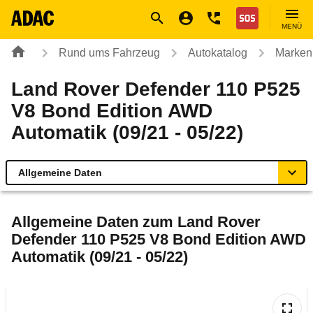
Navigation
Suche
Seiteninhalt
Fußzeile
Nothilfe
MENÜ
Rund ums Fahrzeug
Autokatalog
Marken
Land Rover Defender 110 P525
V8 Bond Edition AWD
Automatik (09/21 - 05/22)
Allgemeine Daten
Allgemeine Daten
Allgemeine Daten zum
Land Rover
Defender 110 P525 V8 Bond Edition AWD
Technische Daten
Automatik (09/21 - 05/22)
Laufende Kosten