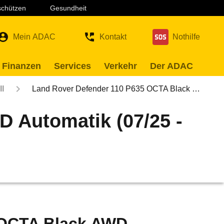
 schützen
Gesundheit
Mein ADAC
Kontakt
Nothilfe
 Finanzen
Services
Verkehr
Der ADAC
II
Land Rover Defender 110 P635 OCTA Black …
 Automatik (07/25 -
 OCTA Black AWD