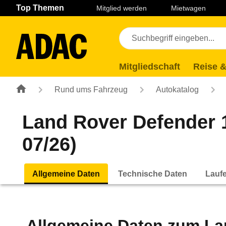
Navigation
Suche
Seiteninhalt
Fußzeile
Top Themen
Mitglied werden
Mietwagen
Mitgliedschaft
Reise &
Rund ums Fahrzeug
Autokatalog
Land Rover Defender 
07/26)
Allgemeine Daten
Technische Daten
Lauf
Allgemeine Daten zum
La