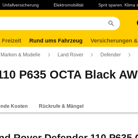
Unfallversicherung
Elektromobilität
Sprit sparen. Klima
 Freizeit
Rund ums Fahrzeug
Versicherungen &
Marken & Modelle
Land Rover
Defender
110 P635 OCTA Black AWD
ende Kosten
Rückrufe & Mängel
nd Rover Defender 110 P635