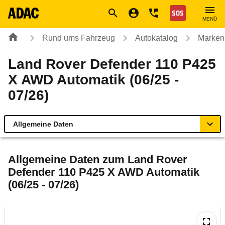
Navigation
Suche
Seiteninhalt
Fußzeile
Nothilfe
MENÜ
Rund ums Fahrzeug
Autokatalog
Marken
Land Rover Defender 110 P425
X AWD Automatik (06/25 -
07/26)
Allgemeine Daten
Allgemeine Daten
Allgemeine Daten zum
Land Rover
Defender 110 P425 X AWD Automatik
Technische Daten
(06/25 - 07/26)
Laufende Kosten