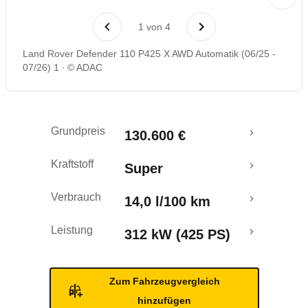
Rückrufe & Mängel
1
von
4
Land Rover Defender 110 P425 X AWD Automatik (06/25 -
07/26) 1
© ADAC
Grundpreis
130.600 €
Kraftstoff
Super
Verbrauch
14,0 l/100 km
Leistung
312 kW (425 PS)
Zum Fahrzeugvergleich
hinzufügen