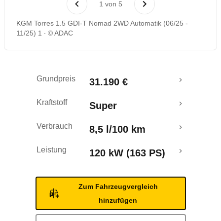
1
von
5
KGM Torres 1.5 GDI-T Nomad 2WD Automatik (06/25 -
11/25) 1
© ADAC
Grundpreis
31.190 €
Kraftstoff
Super
Verbrauch
8,5 l/100 km
Leistung
120 kW (163 PS)
Zum Fahrzeugvergleich
hinzufügen