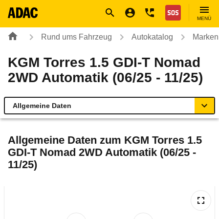
Navigation
Suche
Seiteninhalt
Fußzeile
Nothilfe
MENÜ
Rund ums Fahrzeug
Autokatalog
Marken
KGM Torres 1.5 GDI-T Nomad
2WD Automatik (06/25 - 11/25)
Allgemeine Daten
Allgemeine Daten
Allgemeine Daten zum
KGM Torres 1.5
GDI-T Nomad 2WD Automatik (06/25 -
Technische Daten
11/25)
Laufende Kosten
Rückrufe & Mängel