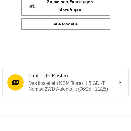
Zu meinen Fahrzeugen
hinzufügen
Alle Modelle
Laufende Kosten
Das kostet ein KGM Torres 1.5 GDI-T
Nomad 2WD Automatik (06/25 - 11/25)
Laufende Kosten
Rückrufe & Mängel des KGM Torres
Technische Daten des
KGM Torres 1.5 GD