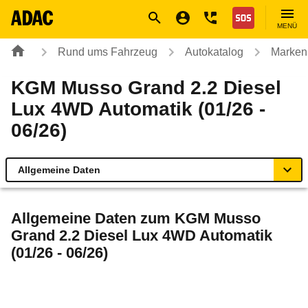
Navigation
Suche
Seiteninhalt
Fußzeile
Nothilfe
MENÜ
Rund ums Fahrzeug
Autokatalog
Marken
KGM Musso Grand 2.2 Diesel
Lux 4WD Automatik (01/26 -
06/26)
Allgemeine Daten
Allgemeine Daten
Allgemeine Daten zum
KGM Musso
Grand 2.2 Diesel Lux 4WD Automatik
Technische Daten
(01/26 - 06/26)
Rückrufe & Mängel