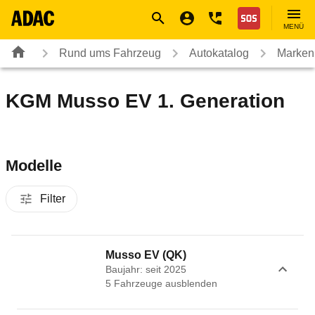
Navigation
Suche
Seiteninhalt
Fußzeile
Nothilfe
MENÜ
Rund ums Fahrzeug
Autokatalog
Marken
KGM Musso EV 1. Generation
Modelle
Filter
Musso EV (QK)
Baujahr: seit 2025
5
Fahrzeug
e
ausblenden