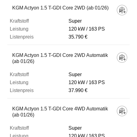
Fahrzeug
KGM Actyon 1.5 T-GDI Core 2WD (ab 01/26)
Super
Kraftstoff
120 kW
163 PS
35.790 €
Leistung
KGM Actyon 1.5 T-GDI Core 2WD Automatik
(ab 01/26)
Listenpreis
Super
120 kW
163 PS
Zum Vergleich hinzufügen
37.990 €
KGM Actyon 1.5 T-GDI Core 4WD Automatik
(ab 01/26)
Super
120 kW
163 PS