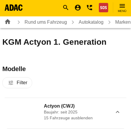
Navigation
Suche
Seiteninhalt
Fußzeile
Nothilfe
MENÜ
Rund ums Fahrzeug
Autokatalog
Marken
KGM Actyon 1. Generation
Modelle
Filter
Actyon (CWJ)
Baujahr: seit 2025
15
Fahrzeug
e
ausblenden