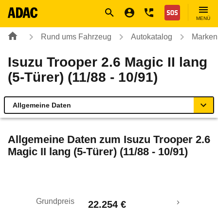
Navigation
Suche
Seiteninhalt
Fußzeile
Nothilfe
MENÜ
Rund ums Fahrzeug
Autokatalog
Marken
Isuzu Trooper 2.6 Magic II lang
(5-Türer) (11/88 - 10/91)
Allgemeine Daten
Allgemeine Daten
Allgemeine Daten zum
Isuzu Trooper 2.6
Magic II lang (5-Türer) (11/88 - 10/91)
Technische Daten
Laufende Kosten
Grundpreis
22.254 €
Rückrufe & Mängel