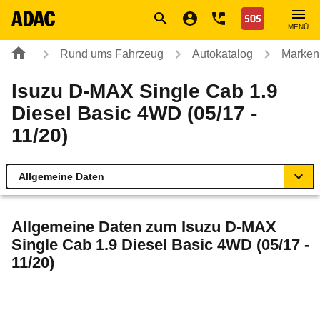
Navigation
Suche
Seiteninhalt
Fußzeile
Nothilfe
MENÜ
Rund ums Fahrzeug
Autokatalog
Marken
Isuzu D-MAX Single Cab 1.9
Diesel Basic 4WD (05/17 -
11/20)
Allgemeine Daten
Allgemeine Daten
Allgemeine Daten zum
Isuzu D-MAX
Single Cab 1.9 Diesel Basic 4WD (05/17 -
Technische Daten
11/20)
Rückrufe & Mängel