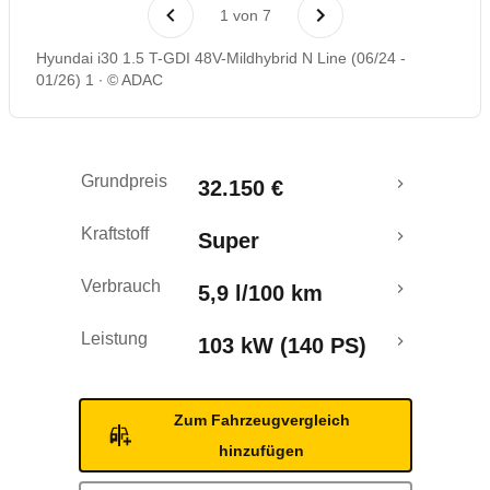
Laufende Kosten
1
von
7
Hyundai i30 1.5 T-GDI 48V-Mildhybrid N Line (06/24 -
Rückrufe & Mängel
01/26) 1
© ADAC
Grundpreis
32.150 €
Kraftstoff
Super
Verbrauch
5,9 l/100 km
Leistung
103 kW (140 PS)
Zum Fahrzeugvergleich
hinzufügen