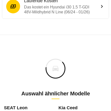
Laufende Kosten
Das kostet ein Hyundai i30 1.5 T-GDI
48V-Mildhybrid N Line (06/24 - 01/26)
Testergebnisse von ähnlichen Autos
Laufende Kosten
Rückrufe & Mängel des Hyundai i30
Technische Daten des
Hyundai i30 1.5 T-G
Hier finden Sie eine Übersicht aller Autotests aus de
Individuelle Berechnung
Berechnung
Keine gemeldeten Mängel
s
32.750 €
Fahrzeugpreis
Aktuell liegen uns keine Informationen zu Mängeln vo
0 km
Zur Mängelmeldung
Haltedauer
0 PS)
Auswahl ähnlicher Modelle
m
SEAT Leon
Kia Ceed