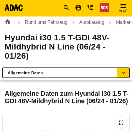
Navigation
Suche
Seiteninhalt
Fußzeile
Nothilfe
MENÜ
Rund ums Fahrzeug
Autokatalog
Marken
Hyundai i30 1.5 T-GDI 48V-
Mildhybrid N Line (06/24 -
01/26)
Allgemeine Daten
Allgemeine Daten
Allgemeine Daten zum
Hyundai i30 1.5 T-
GDI 48V-Mildhybrid N Line (06/24 - 01/26)
Technische Daten
Ähnliche Autotests