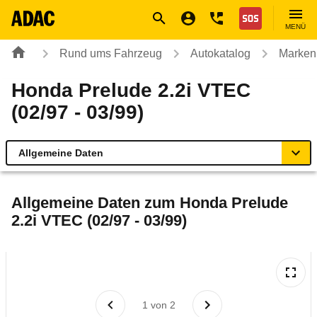
Navigation
Suche
Seiteninhalt
Fußzeile
Nothilfe
MENÜ
Rund ums Fahrzeug
Autokatalog
Marken
Honda Prelude 2.2i VTEC
(02/97 - 03/99)
Allgemeine Daten
Allgemeine Daten
Allgemeine Daten zum
Honda Prelude
2.2i VTEC (02/97 - 03/99)
Technische Daten
Laufende Kosten
Rückrufe & Mängel
1
von
2