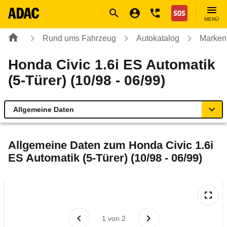
Navigation
Suche
Seiteninhalt
Fußzeile
Nothilfe
MENÜ
Rund ums Fahrzeug
Autokatalog
Marken
Honda Civic 1.6i ES Automatik
(5-Türer) (10/98 - 06/99)
Allgemeine Daten
Allgemeine Daten
Allgemeine Daten zum
Honda Civic 1.6i
ES Automatik (5-Türer) (10/98 - 06/99)
Technische Daten
Laufende Kosten
Rückrufe & Mängel
1
von
2