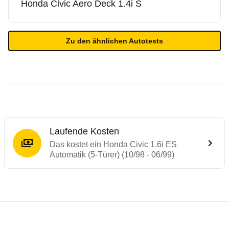
Honda
Civic Aero Deck 1.4i S
Zu den ähnlichen Autotests
Laufende Kosten
Das kostet ein Honda Civic 1.6i ES
Automatik (5-Türer) (10/98 - 06/99)
Laufende Kosten
Rückrufe & Mängel des Honda Civic
Technische Daten des
Honda Civic 1.6i ES