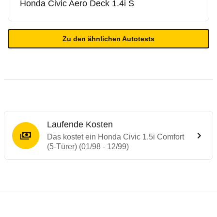
Honda
Civic Aero Deck 1.4i S
Zu den ähnlichen Autotests
Laufende Kosten
Das kostet ein Honda Civic 1.5i Comfort
(5-Türer) (01/98 - 12/99)
Laufende Kosten
Rückrufe & Mängel des Honda Civic
Technische Daten des
Honda Civic 1.5i Co