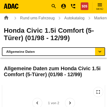
Navigation
Suche
Seiteninhalt
Fußzeile
Nothilfe
MENÜ
Rund ums Fahrzeug
Autokatalog
Marken
Honda Civic 1.5i Comfort (5-
Türer) (01/98 - 12/99)
Allgemeine Daten
Allgemeine Daten
Allgemeine Daten zum
Honda Civic 1.5i
Comfort (5-Türer) (01/98 - 12/99)
Technische Daten
Laufende Kosten
Rückrufe & Mängel
1
von
2