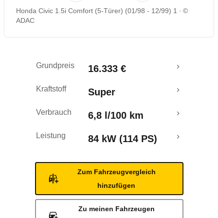
Honda Civic 1.5i Comfort (5-Türer) (01/98 - 12/99) 1
©
ADAC
Grundpreis
16.333 €
Kraftstoff
Super
Verbrauch
6,8 l/100 km
Leistung
84 kW (114 PS)
Zum Fahrzeugvergleich
hinzufügen
Zu meinen Fahrzeugen