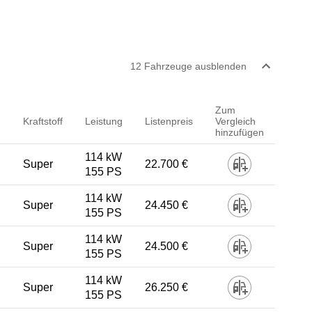
12
Fahrzeug
e
ausblenden
Zum
Kraftstoff
Leistung
Listenpreis
Vergleich
hinzufügen
114 kW
Super
22.700 €
155 PS
114 kW
Super
24.450 €
155 PS
114 kW
Super
24.500 €
155 PS
114 kW
Super
26.250 €
155 PS