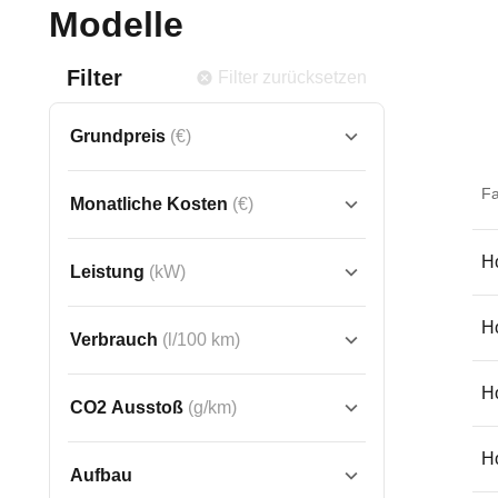
Modelle
Filter
Filter zurücksetzen
Grundpreis
(€)
F
Monatliche Kosten
(€)
Ho
Leistung
(kW)
Ho
Verbrauch
(l/100 km)
Ho
CO2 Ausstoß
(g/km)
Ho
Aufbau