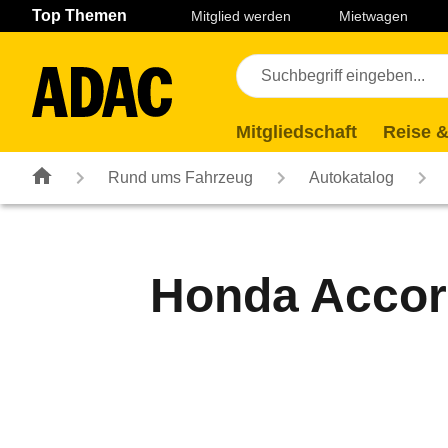
Navigation
Suche
Seiteninhalt
Fußzeile
Top Themen
Mitglied werden
Mietwagen
Mitgliedschaft
Reise &
Rund ums Fahrzeug
Autokatalog
Honda Accord