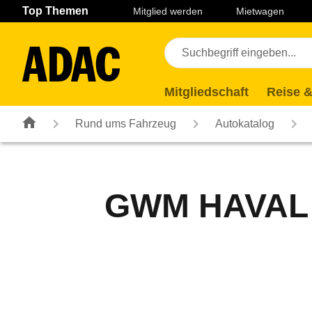
Navigation
Suche
Seiteninhalt
Fußzeile
Top Themen
Mitglied werden
Mietwagen
Mitgliedschaft
Reise &
Rund ums Fahrzeug
Autokatalog
GWM HAVAL H