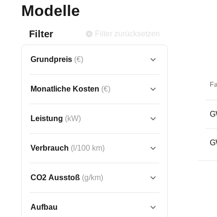
Modelle
Filter
Filter zurücksetzen
Grundpreis
(€)
F
Monatliche Kosten
(€)
G
Leistung
(kW)
G
Verbrauch
(l/100 km)
CO2 Ausstoß
(g/km)
Aufbau