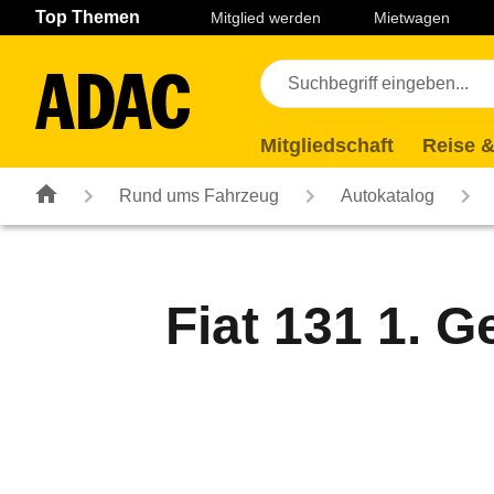
Navigation
Suche
Seiteninhalt
Fußzeile
Top Themen
Mitglied werden
Mietwagen
Mitgliedschaft
Reise &
Rund ums Fahrzeug
Autokatalog
Fiat 131 1. Ge