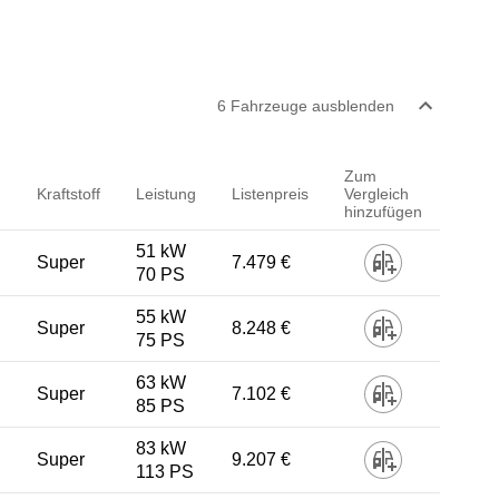
6
Fahrzeug
e
ausblenden
Zum
Kraftstoff
Leistung
Listenpreis
Vergleich
hinzufügen
51 kW
Super
7.479 €
70 PS
55 kW
Super
8.248 €
75 PS
63 kW
Super
7.102 €
85 PS
83 kW
Super
9.207 €
113 PS