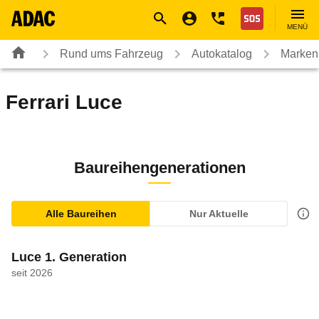
Navigation
Suche
Seiteninhalt
Fußzeile
Nothilfe
MENÜ
Rund ums Fahrzeug
Autokatalog
Marken
Ferrari
Luce
Baureihengenerationen
Alle Baureihen
Nur Aktuelle
Luce 1. Generation
seit 2026