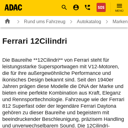
Navigation
Suche
Seiteninhalt
Fußzeile
Nothilfe
MENÜ
Rund ums Fahrzeug
Autokatalog
Marken
Ferrari
12Cilindri
Die Baureihe **12Cilindri** von Ferrari steht für
leistungsstarke Supersportwagen mit V12-Motoren,
die für ihre außergewöhnliche Performance und
ikonisches Design bekannt sind. Seit den 1940er
Jahren prägen diese Modelle die DNA der Marke und
bieten eine perfekte Kombination aus Kraft, Eleganz
und Rennsporttechnologie. Fahrzeuge wie der Ferrari
812 Superfast oder der legendäre Ferrari Daytona
gehören zu dieser Baureihe und begeistern mit
beeindruckender Beschleunigung, präzisem Handling
und unverwechselbarem Sound. Die 12Cilindri-