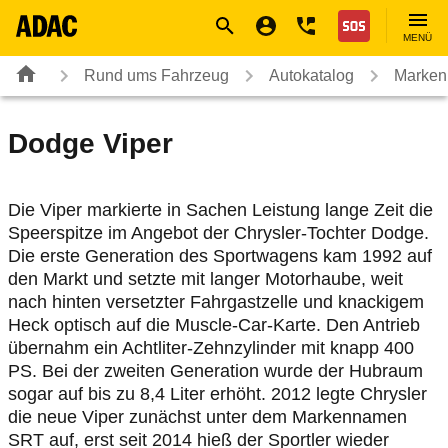
Navigation
Suche
Seiteninhalt
Fußzeile
Nothilfe
MENÜ
Rund ums Fahrzeug
Autokatalog
Marken
Dodge
Viper
Die Viper markierte in Sachen Leistung lange Zeit die
Speerspitze im Angebot der Chrysler-Tochter Dodge.
Die erste Generation des Sportwagens kam 1992 auf
den Markt und setzte mit langer Motorhaube, weit
nach hinten versetzter Fahrgastzelle und knackigem
Heck optisch auf die Muscle-Car-Karte. Den Antrieb
übernahm ein Achtliter-Zehnzylinder mit knapp 400
PS. Bei der zweiten Generation wurde der Hubraum
sogar auf bis zu 8,4 Liter erhöht. 2012 legte Chrysler
die neue Viper zunächst unter dem Markennamen
SRT auf, erst seit 2014 hieß der Sportler wieder