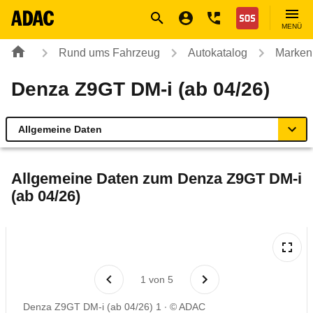
Navigation
Suche
Seiteninhalt
Fußzeile
Nothilfe
MENÜ
Rund ums Fahrzeug
Autokatalog
Marken
Denza Z9GT DM-i (ab 04/26)
Allgemeine Daten
Allgemeine Daten
Allgemeine Daten zum
Denza Z9GT DM-i
(ab 04/26)
Technische Daten
Rückrufe & Mängel
Reichweitenrechner
1
von
5
Denza Z9GT DM-i (ab 04/26) 1
© ADAC