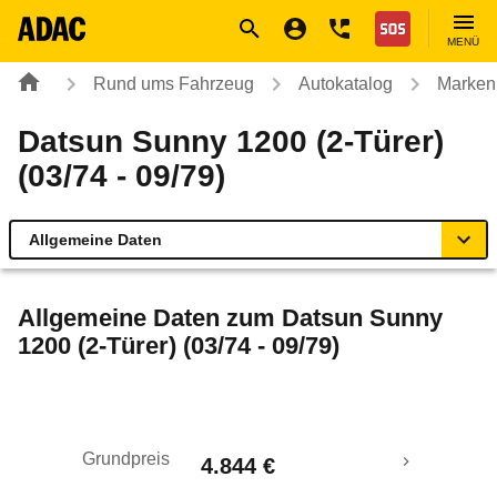
Navigation
Suche
Seiteninhalt
Fußzeile
Nothilfe
MENÜ
Rund ums Fahrzeug
Autokatalog
Marken
Datsun Sunny 1200 (2-Türer)
(03/74 - 09/79)
Allgemeine Daten
Allgemeine Daten
Allgemeine Daten zum
Datsun Sunny
1200 (2-Türer) (03/74 - 09/79)
Technische Daten
Laufende Kosten
Grundpreis
4.844 €
Rückrufe & Mängel