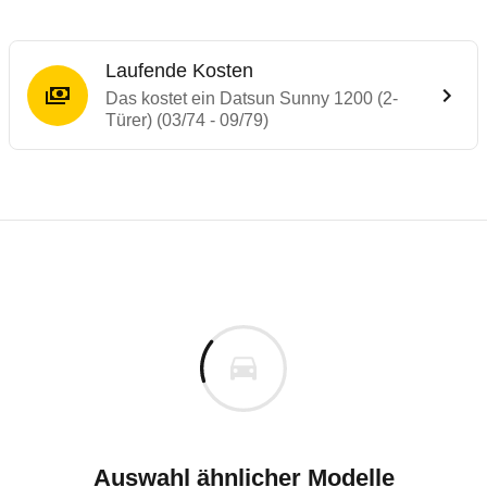
Laufende Kosten
Das kostet ein Datsun Sunny 1200 (2-
Türer) (03/74 - 09/79)
Laufende Kosten
Rückrufe & Mängel des Datsun Sunny
Technische Daten des
Datsun Sunny 1200 
Individuelle Berechnung
Berechnung
Keine gemeldeten Mängel
is
k.A.
Fahrzeugpreis
Aktuell liegen uns keine Informationen zu Mängeln vo
ch
Zur Mängelmeldung
Haltedauer
2 PS)
Auswahl ähnlicher Modelle