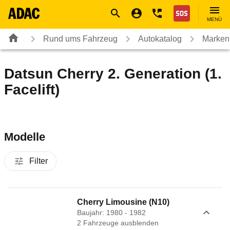
Navigation
Suche
Seiteninhalt
Fußzeile
Nothilfe
MENÜ
Rund ums Fahrzeug
Autokatalog
Marken
Datsun Cherry 2. Generation (1.
Facelift)
Modelle
Filter
Cherry Limousine (N10)
Baujahr: 1980 - 1982
2
Fahrzeug
e
ausblenden