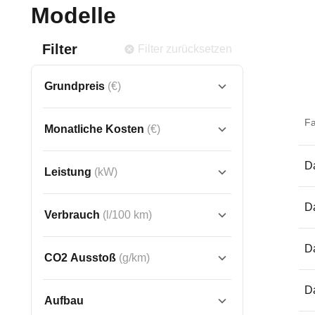
Modelle
Filter
Filter zurücksetzen
Grundpreis
(€)
F
Monatliche Kosten
(€)
Da
Leistung
(kW)
Da
Verbrauch
(l/100 km)
Da
CO2 Ausstoß
(g/km)
Da
Aufbau