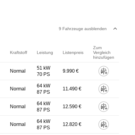
9
Fahrzeug
e
ausblenden
Zum
Kraftstoff
Leistung
Listenpreis
Vergleich
hinzufügen
51 kW
Normal
9.990 €
70 PS
64 kW
Normal
11.490 €
87 PS
64 kW
Normal
12.590 €
87 PS
64 kW
Normal
12.820 €
87 PS