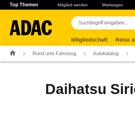
Navigation
Suche
Seiteninhalt
Fußzeile
Top Themen
Mitglied werden
Mietwagen
Mitgliedschaft
Reise &
Rund ums Fahrzeug
Autokatalog
Daihatsu Sir